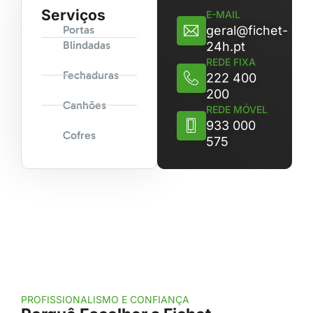
Serviços
E-MAIL
Portas
geral@fichet-
Blindadas
24h.pt
REDE FIXA
Fechaduras
222 400
200
Canhões
REDE MÓVEL
933 000
Cofres
575
PROFISSIONALISMO E CONFIANÇA