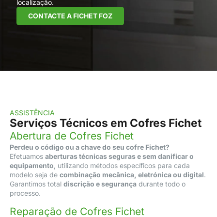
localização.
CONTACTE A FICHET FOZ
ASSISTÊNCIA
Serviços Técnicos em Cofres Fichet
Abertura de Cofres Fichet
Perdeu o código ou a chave do seu cofre Fichet?
Efetuamos
aberturas técnicas seguras e sem danificar o
equipamento
, utilizando métodos específicos para cada
modelo seja de
combinação mecânica, eletrónica ou digital
.
Garantimos total
discrição e segurança
durante todo o
processo.
Reparação de Cofres Fichet